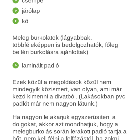
csempe
járólap
kő
Meleg burkolatok (lágyabbak,
többféleképpen is bedolgozhatók, főleg
beltéri burkolásra ajánlottak)
laminált padló
Ezek közül a megoldások közül nem
mindegyik közismert, van olyan, ami már
kezd kimenni a divatból. (Lakásokban pvc
padlót már nem nagyon látunk.)
Ha nagyon le akarjuk egyszerűsíteni a
dolgokat, akkor azt mondhatjuk, hogy a
melegburkolás során lerakott padló tartja a
hőt, nem kell félni a felfázástól, ha zokni