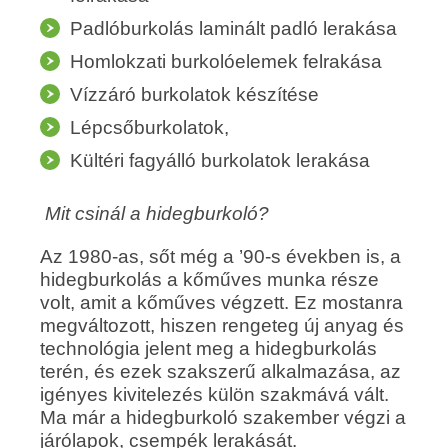
Padlóburkolás laminált padló lerakása
Homlokzati burkolóelemek felrakása
Vízzáró burkolatok készítése
Lépcsőburkolatok,
Kültéri fagyálló burkolatok lerakása
Mit csinál a hidegburkoló?
Az 1980-as, sőt még a ’90-s években is, a
hidegburkolás a kőműves munka része
volt, amit a kőműves végzett. Ez mostanra
megváltozott, hiszen rengeteg új anyag és
technológia jelent meg a hidegburkolás
terén, és ezek szakszerű alkalmazása, az
igényes kivitelezés külön szakmává vált.
Ma már a hidegburkoló szakember végzi a
járólapok, csempék lerakását.