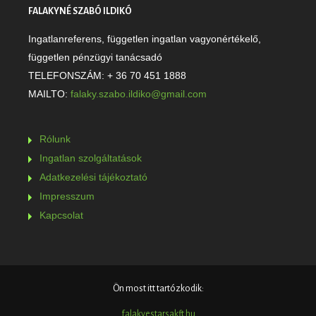
FALAKYNÉ SZABÓ ILDIKÓ
Ingatlanreferens, független ingatlan vagyonértékelő,
független pénzügyi tanácsadó
TELEFONSZÁM: + 36 70 451 1888
MAILTO:
falaky.szabo.ildiko@gmail.com
Rólunk
Ingatlan szolgáltatások
Adatkezelési tájékoztató
Impresszum
Kapcsolat
Ön most itt tartózkodik:
falakyestarsakft.hu