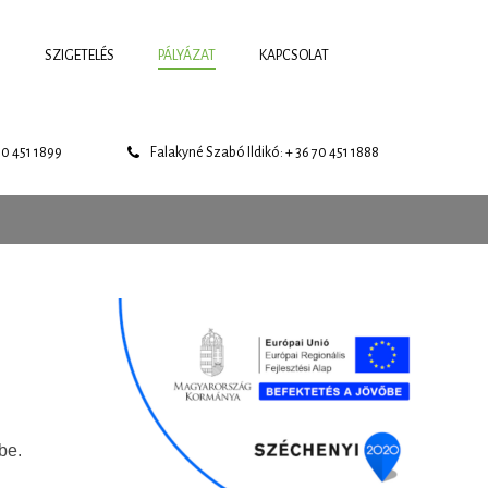
S
SZIGETELÉS
PÁLYÁZAT
KAPCSOLAT
70 451 1899
Falakyné Szabó Ildikó: + 36 70 451 1888
be.