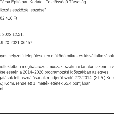
ársa Építőipari Korlátolt Felelősségű Társaság
alkozás eszközfejlesztése”
682 418 Ft
a: 2022.12.31.
2.9-20-2021-06457
nyos helyzetű településeken működő mikro- és kisvállalkozások
mellékletben meghatározott műszaki-szakmai tartalom szerintn v
ítése esetén a 2014–2020 programozási időszakban az egyes
tások felhasználásának rendjéről szóló 272/2014. (XI. 5.) Kor
5.) Korm. rendelet) 1. mellékletének 65.4 pontjában
ni.