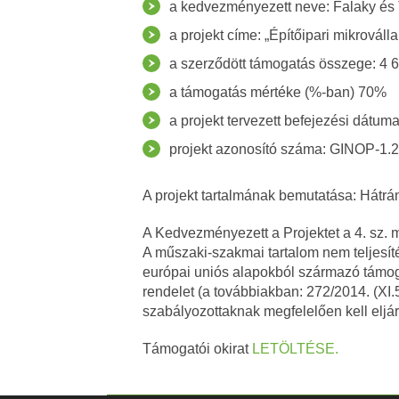
a kedvezményezett neve: Falaky és T
a projekt címe: „Építőipari mikrováll
a szerződött támogatás összege: 4 
a támogatás mértéke (%-ban) 70%
a projekt tervezett befejezési dátum
projekt azonosító száma: GINOP-1.
A projekt tartalmának bemutatása: Hátrá
A Kedvezményezett a Projektet a 4. sz. 
A műszaki-szakmai tartalom nem teljes
európai uniós alapokból származó támoga
rendelet (a továbbiakban: 272/2014. (XI.
szabályozottaknak megfelelően kell eljár
Támogatói okirat
LETÖLTÉSE.