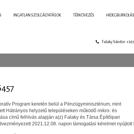
S
INGATLAN SZOLGÁLTATÁSOK
TÉRKÖVEZÉS
HIDEGBURKOLÁ
Falaky Sándor: +36
6457
ratív Program keretén belül a Pénzügyminisztérium, mint
ett Hátrányos helyzetű településeken működő mikro- és
ása című felhívás alapján a(z) Falaky és Társa Építőipari
dvezményezett 2021.12.08. napon támogatási kérelmet nyújtott 