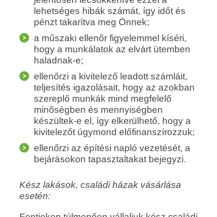
lehetséges hibák számát, így időt és
pénzt takarítva meg Önnek;
a műszaki ellenőr figyelemmel kíséri,
hogy a munkálatok az elvárt ütemben
haladnak-e;
ellenőrzi a kivitelező leadott számláit,
teljesítés igazolásait, hogy az azokban
szereplő munkák mind megfelelő
minőségben és mennyiségben
készültek-e el, így elkerülhető, hogy a
kivitelezőt úgymond előfinanszírozzuk;
ellenőrzi az építési napló vezetését, a
bejárásokon tapasztaltakat bejegyzi.
Kész lakások, családi házak vásárlása
esetén:
Fentieken túlmenően vállaljuk kész családi