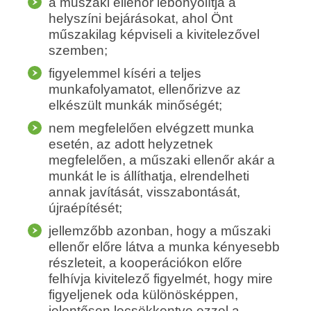
a műszaki ellenőr lebonyolítja a
helyszíni bejárásokat, ahol Önt
műszakilag képviseli a kivitelezővel
szemben;
figyelemmel kíséri a teljes
munkafolyamatot, ellenőrizve az
elkészült munkák minőségét;
nem megfelelően elvégzett munka
esetén, az adott helyzetnek
megfelelően, a műszaki ellenőr akár a
munkát le is állíthatja, elrendelheti
annak javítását, visszabontását,
újraépítését;
jellemzőbb azonban, hogy a műszaki
ellenőr előre látva a munka kényesebb
részleteit, a kooperációkon előre
felhívja kivitelező figyelmét, hogy mire
figyeljenek oda különösképpen,
jelentősen lecsökkentve ezzel a