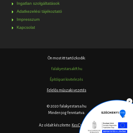
Ingatlan szolgáltatások
Adatkezelési tájékoztató
Impresszum
Kapcsolat
Ön most itt tartózkodik:
falakyestarsakft.hu
Építőipari kivitelezés
Felelős műszaki vezetés
×
© 2020 falakyestarsa.hu
Minden jog fenntartva.
Az oldalt készítette:
KesCsi design